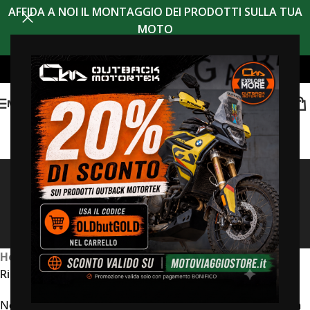
AFFIDA A NOI IL MONTAGGIO DEI PRODOTTI SULLA TUA
MOTO
MENU
Risultati della ricerca:
“JourneyMan CF Moto
800 MT”
Home
/
Negozio
/
Risultati di ricerca per “JourneyMan CF Moto 800 MT”
Non è stato trovato nessun prodotto che corrisponde alla