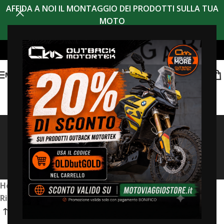
AFFIDA A NOI IL MONTAGGIO DEI PRODOTTI SULLA TUA
MOTO
MENU
Risultati della ricerca:
“Turkana Rackless” –
Pagina 3
Home
/
Negozio
/
Risultati di ricerca per “Turkana Rackless”
/
Pagina 3