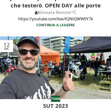
che testerò. OPEN DAY alle porte
Gionata Nencini
https://youtube.com/live/tQNIQWW0Y7k
CONTINUA A LEGGERE
12
DIC
TEAM
SUT 2023