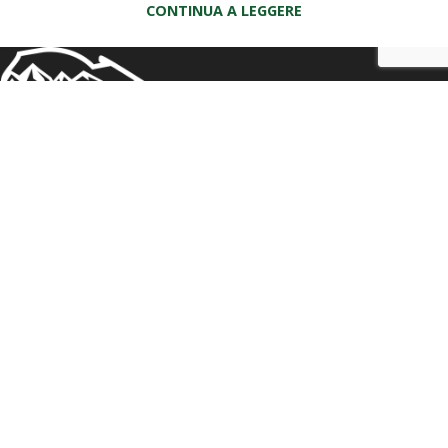
CONTINUA A LEGGERE
Motoviaggio Store non è soltanto un
atelier
di prodotti per
il motocilista appassionato di viaggi, ma anche e
soprattutto un punto di riferimento per chi ha fatto del
viaggio in moto uno stile di vita.
Motoviaggio Store è dealer esclusivo
Outback Motortek,
EMD, Turkana, Dope Mirrors, JourneyMan
e rivenditore
ufficiale
Klim
,
Perun Moto
,
Barkbusters
,
Doubletake
Mirrors, DMD e Anlas
.
🛠️
Su richiesta del cliente, realizziamo l’installazione