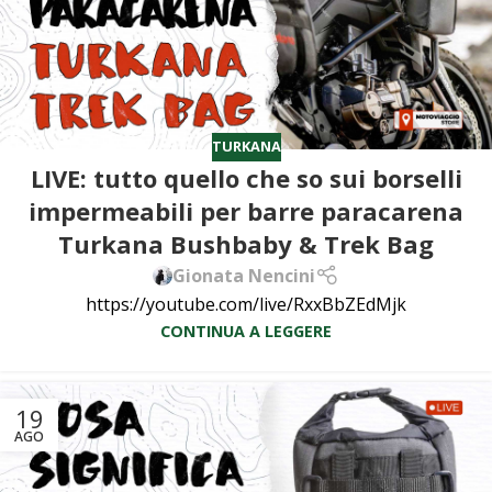
TURKANA
LIVE: tutto quello che so sui borselli
impermeabili per barre paracarena
Turkana Bushbaby & Trek Bag
Gionata Nencini
https://youtube.com/live/RxxBbZEdMjk
CONTINUA A LEGGERE
19
AGO