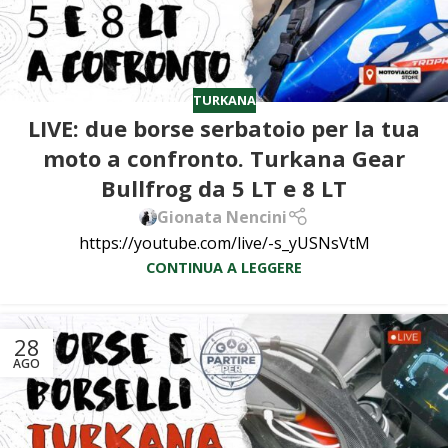
TURKANA
LIVE: due borse serbatoio per la tua
moto a confronto. Turkana Gear
Bullfrog da 5 LT e 8 LT
Gionata Nencini
https://youtube.com/live/-s_yUSNsVtM
CONTINUA A LEGGERE
28
AGO