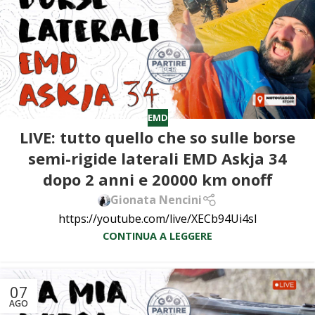
EMD
LIVE: tutto quello che so sulle borse
semi-rigide laterali EMD Askja 34
dopo 2 anni e 20000 km onoff
Gionata Nencini
https://youtube.com/live/XECb94Ui4sI
CONTINUA A LEGGERE
07
AGO