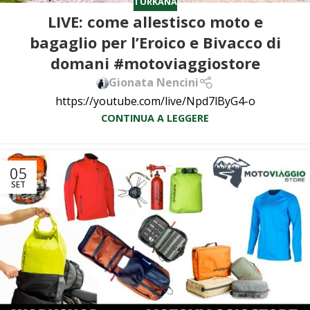
TURKANA
LIVE: come allestisco moto e
bagaglio per l’Eroico e Bivacco di
domani #motoviaggiostore
Gionata Nencini
https://youtube.com/live/Npd7lByG4-o
CONTINUA A LEGGERE
05
SET