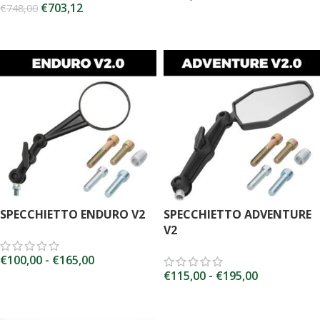
€
703,12
€
748,00
SCEGLI
AGGIUNGI AL CARRELLO
SPECCHIETTO ENDURO V2
SPECCHIETTO ADVENTURE
V2
€
100,00
-
€
165,00
€
115,00
-
€
195,00
SCEGLI
SCEGLI