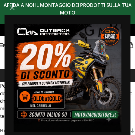
AFFIDA A NOI IL MONTAGGIO DEI PRODOTTI SULLA TUA
MOTO
MENU
BMW R1200GS LC
Possiamo rendere la tua
BMW R1200GS LC
il mezzo
definitivo per il motoviaggio avventura, sia a pieno a carico
che su sterrato. Outback Motortek realizza per te e la tua
moto
paracoppa
,
barre paramotore inferiori e superiori
e
telai portaborse
Standard
o
X-Frame
.
Home
/
BMW
/
BMW R1200GS LC
/
Pagina 2