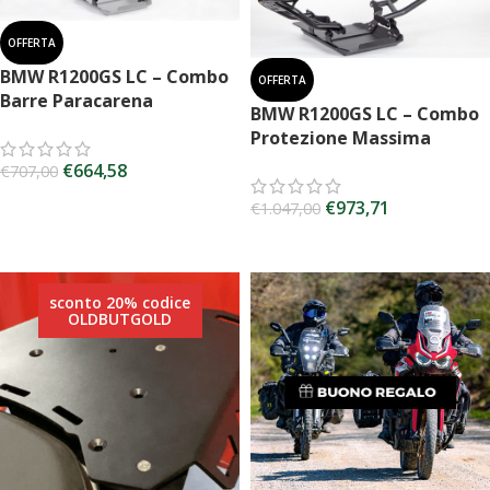
OFFERTA
BMW R1200GS LC – Combo
OFFERTA
Barre Paracarena
BMW R1200GS LC – Combo
Protezione Massima
€
664,58
€
707,00
SCEGLI
€
973,71
€
1.047,00
SCEGLI
sconto 20% codice
OLDBUTGOLD