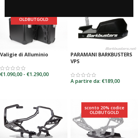
sconto 20% codice
OLDBUTGOLD
PARAMANI BARKBUSTERS
Valigie di Alluminio
VPS
€
1.090,00
-
€
1.290,00
A partire da:
€
189,00
SCEGLI
SCEGLI
sconto 20% codice
OLDBUTGOLD