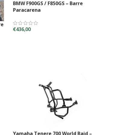
BMW F900GS / F850GS – Barre
Paracarena
re
€
436,00
SCEGLI
Yamaha Tenere 700 World Raid –