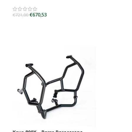
€
670,53
€
721,00
SCEGLI