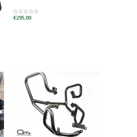
€
295,00
SCEGLI