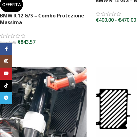
BMW R 12 G/S – 
OFFERTA
BMW R 12 G/S – Combo Protezione
€
400,00
-
€
470,00
Massima
SCEGLI
€
843,57
€
927,00
Facebook
SCEGLI
Instagram
YouTube
TikTok
Telegram