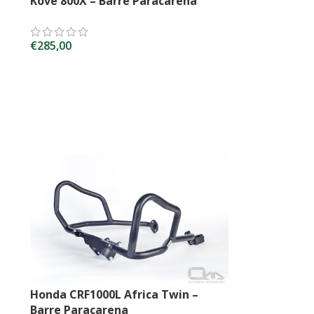
Kove 800X – Barre Paracarena
€
285,00
SCEGLI
Honda CRF1000L Africa Twin –
Barre Paracarena