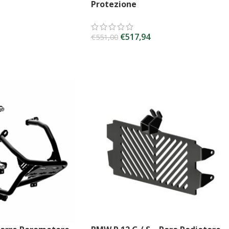
Protezione
€
517,94
€
551,00
SCEGLI