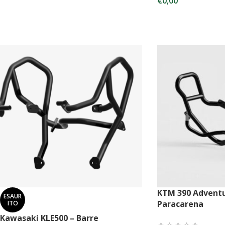
€
0,00
SCEGLI
KTM 390 Adventu
ESAUR
Paracarena
ITO
Kawasaki KLE500 – Barre