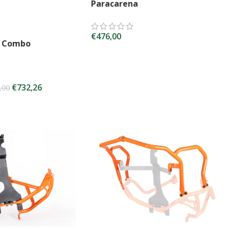
Paracarena
€
476,00
– Combo
SCEGLI
€
732,26
,00