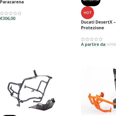
Paracarena
HOT
€
306,00
Ducati DesertX 
SCEGLI
Protezione
A partire da:
€
779
SCEGLI