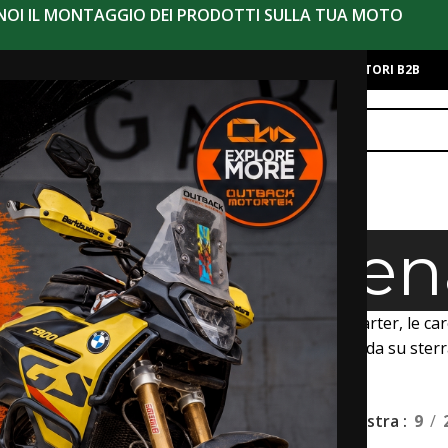
 NOI IL MONTAGGIO DEI PRODOTTI SULLA TUA MOTO
alo
Chi Siamo
Contatti
Eventi
Moto Iniziative
Novità
RIVENDITORI B2B
AGGIO
TUA MOTO
rre Paracaren
Aprilia Tuareg 660
no montate al telaio e proteggono il motore, il carter, le care
almente durante il motoviaggio avventura e la guida su sterr
ni realizzate su misura per il tuo modello.
Mostra
9