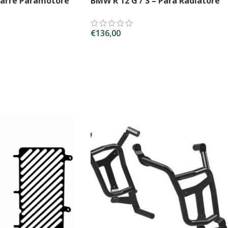
Barre Paramotore
BMW R 12 G / S – Para Radiatore
€
136,00
SCEGLI