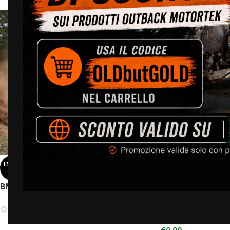
ESAUR
ESAUR
ITO
ITO
BMW F 450 GS – Barre Paracarena
KTM 1390 Super 
Paracarena Supe
LEGGI TUTTO