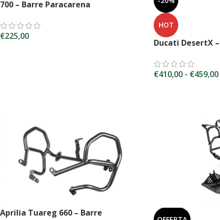
-20%
700 – Barre Paracarena
HOT
€
225,00
Ducati DesertX –
SCEGLI
€
410,00
-
€
459,00
SCEGLI
Aprilia Tuareg 660 – Barre
OFFERTA