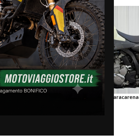
Suzuki DR-Z4S – Barre Paracarena
Adventure – Barre
€
306,00
riori
SCEGLI