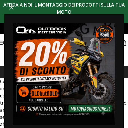
AFFIDA A NOI IL MONTAGGIO DEI PRODOTTI SULLA TUA
MOTO
MENU
Suzuki
Costruendo motociclette dal 1954, Suzuki si è sempre
impegnata a fornire “prodotti ricchi di valore” come una
delle sue filosofie. La passione e l’entusiasmo si
trasformano in divertimento ed eccitazione, il loro orgoglio
artigianale diventa il nostro orgoglio di proprietà. Il
segmento dual sport e adventure di Suzuki offre sia
affidabilità che originalità.