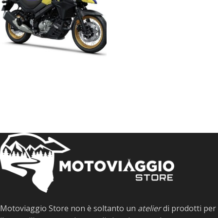
SUZUKI DL 650 VSTROM
10 prodotti
Motoviaggio Store non è soltanto un
atelier
di prodotti per