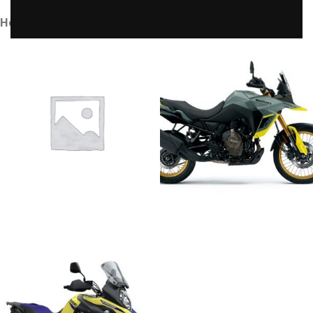
Home
/
Suzuki
DR-Z4S
SUZUKI V-STROM 800
6 prodotti
10 prodotti