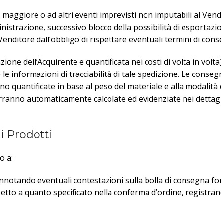
maggiore o ad altri eventi imprevisti non imputabili al Vendi
ministrazione, successivo blocco della possibilità di esporta
 Venditore dall’obbligo di rispettare eventuali termini di con
one dell’Acquirente e quantificata nei costi di volta in volta
 le informazioni di tracciabilità di tale spedizione. Le conseg
no quantificate in base al peso del materiale e alla modalit
ranno automaticamente calcolate ed evidenziate nei dettagli d
i Prodotti
o a:
 annotando eventuali contestazioni sulla bolla di consegna for
petto a quanto specificato nella conferma d’ordine, registran