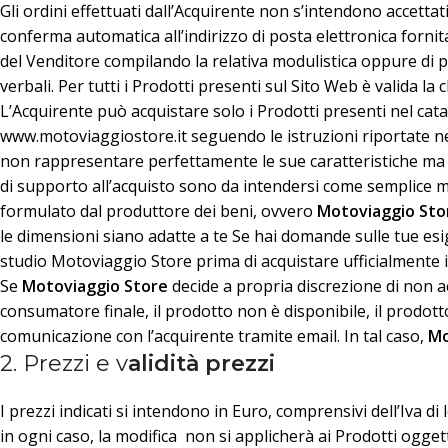
Gli ordini effettuati dall’Acquirente non s’intendono accetta
conferma automatica all’indirizzo di posta elettronica fornit
del Venditore compilando la relativa modulistica oppure d
verbali. Per tutti i Prodotti presenti sul Sito Web è valida la
L’Acquirente può acquistare solo i Prodotti presenti nel catal
www.motoviaggiostore.it seguendo le istruzioni riportate ne
non rappresentare perfettamente le sue caratteristiche ma v
di supporto all’acquisto sono da intendersi come semplice mat
formulato dal produttore dei beni, ovvero
Motoviaggio Sto
le dimensioni siano adatte a te Se hai domande sulle tue esig
studio Motoviaggio Store prima di acquistare ufficialmente i
Se
Motoviaggio Store
decide a propria discrezione di non ac
consumatore finale, il prodotto non è disponibile, il prodot
comunicazione con l’acquirente tramite email. In tal caso,
Mo
2. Prezzi e v
alidità prezzi
I prezzi indicati si intendono in Euro, comprensivi dell’Iva di
in ogni caso, la modifica non si applicherà ai Prodotti oggett