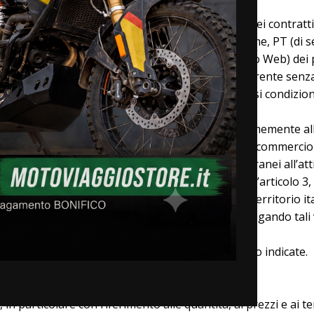
oni Generali di Vendita”) formano parte integrante dei contratt
 Mattarella 32, Cintolese, 51015, Monsummano Terme, PT (di
ww.motoviaggiostore.it (di seguito denominato Sito Web) dei pr
e le transazioni concluse tra il Venditore e l’Acquirente senz
a conclusione di ogni singola transazione. Qualsiasi condizio
uisti dei Prodotti effettuati sul Sito Web, conformemente alle 
D.lgs. n. 21/2014 e dal D.lgs. 70/2003 in materia di commercio
e”, cioè la persona fisica che agisce per fini estranei all’at
o denominato anche Acquirente), come definita all’articolo 
disponibili esclusivamente per la consegna sul territorio ita
riare i Termini e Condizioni Generali di Vendita, allegando tali
a integralmente le condizioni di vendita di seguito indicate.
in particolare con riferimento alle quantità, ai prezzi e ai t