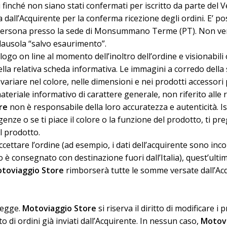
ti finché non siano stati confermati per iscritto da parte del
a dall’Acquirente per la conferma ricezione degli ordini. E’ p
i persona presso la sede di Monsummano Terme (PT). Non ve
 clausola “salvo esaurimento”.
ogo on line al momento dell’inoltro dell’ordine e visionabili o
lla relativa scheda informativa. Le immagini a corredo della
ariare nel colore, nelle dimensioni e nei prodotti accessori
eriale informativo di carattere generale, non riferito alle re
re
non è responsabile della loro accuratezza e autenticità. Is
enze o se ti piace il colore o la funzione del prodotto, ti pr
l prodotto.
cettare l’ordine (ad esempio, i dati dell’acquirente sono inco
to è consegnato con destinazione fuori dall’Italia), quest’ul
toviaggio Store
rimborserà tutte le somme versate dall’Acq
 legge.
Motoviaggio Store
si riserva il diritto di modificare i
o di ordini già inviati dall’Acquirente. In nessun caso,
Motovi