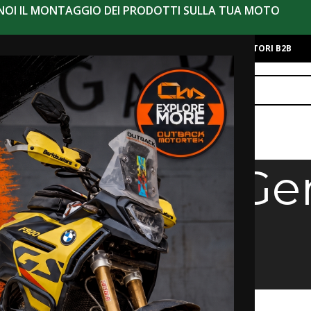
 NOI IL MONTAGGIO DEI PRODOTTI SULLA TUA MOTO
alo
Chi Siamo
Contatti
Eventi
Moto Iniziative
Novità
RIVENDITORI B2B
AGGIO
TUA MOTO
ondizioni Gen
Aprilia Tuareg 660
Vendita
ome
>
Termini e Condizioni Generali di Vendita
I VENDITA