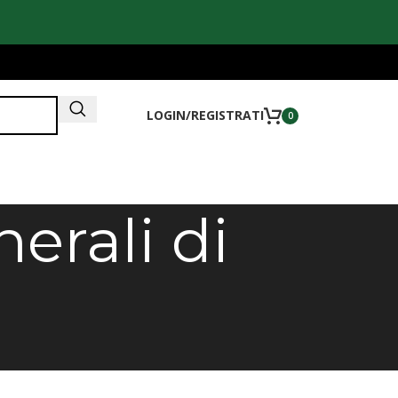
LOGIN/REGISTRATI
0
erali di