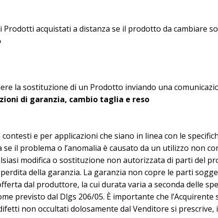
ei Prodotti acquistati a distanza se il prodotto da cambiare sod
o
iedere la sostituzione di un Prodotto inviando una comunicazio
zioni di garanzia, cambio taglia e reso
 contesti e per applicazioni che siano in linea con le specific
 se il problema o l’anomalia è causato da un utilizzo non co
alsiasi modifica o sostituzione non autorizzata di parti del p
a perdita della garanzia. La garanzia non copre le parti sogg
ferta dal produttore, la cui durata varia a seconda delle spec
 come previsto dal Dlgs 206/05. È importante che l’Acquirente 
i difetti non occultati dolosamente dal Venditore si prescrive