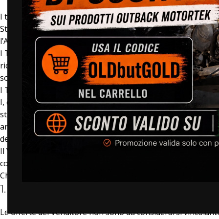
I termini e le condizioni qui di seguito indicati (le “Condizi
Store di Gionata Nencini) con sede legale in Via Piersanti
l’Acquirente che effettua acquisti online sul sito internet w
I Termini e Condizioni Generali di Vendita si applicano a tutt
richiamo alle stesse o uno specifico accordo in tal senso all
soltanto se confermato per iscritto da parte del Venditore.
I Termini e Condizioni Generali di Vendita disciplinano gli acq
I, del Codice del Consumo, D.lgs. n. 206/2005, modificato dal 
stipulabile unicamente tra Motoviaggio Store e il “consumator
artigianale o professionale eventualmente svolta (di seguit
del Consumo. I Prodotti proposti attraverso il Sito Web sono 
Il Venditore si riserva il diritto di modificare, integrare o va
corrispondenza inviata per iscritto all’Acquirente.
Chi acquista a nome di altri acquirenti (commissionari) accett
1. Offerte e ordini
Le offerte del Venditore non sono da considerarsi vincolanti, 