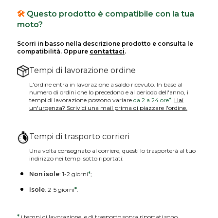
🛠️
Questo prodotto è compatibile con la tua
moto?
Scorri in basso nella descrizione prodotto e consulta le
compatibilità. Oppure
contattaci
.
Tempi di lavorazione ordine
L'ordine entra in lavorazione a saldo ricevuto. In base al
numero di ordini che lo precedono e al periodo dell'anno, i
tempi di lavorazione possono variare
da 2 a 24 ore
*
.
Hai
un'urgenza? Scrivici una mail prima di piazzare l'ordine.
Tempi di trasporto corrieri
Una volta consegnato al corriere, questi lo trasporterà al tuo
indirizzo nei tempi sotto riportati:
Non isole
: 1-2 giorni
*
;
Isole
: 2-5 giorni
*
.
*
i tempi di lavorazione e di trasporto sopra riportati sono