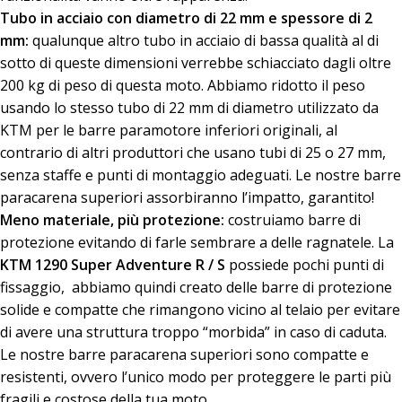
Tubo in acciaio con diametro di 22 mm
e spessore di 2
mm:
qualunque altro tubo in acciaio di bassa qualità al di
sotto di queste dimensioni verrebbe schiacciato dagli oltre
200 kg di peso di questa moto. Abbiamo ridotto il peso
usando lo stesso tubo di 22 mm di diametro utilizzato da
KTM per le barre paramotore inferiori originali, al
contrario di altri produttori che usano tubi di 25 o 27 mm,
senza staffe e punti di montaggio adeguati. Le nostre barre
paracarena superiori assorbiranno l’impatto, garantito!
Meno materiale, più protezione:
costruiamo barre di
protezione evitando di farle sembrare a delle ragnatele. La
KTM 1290 Super Adventure R / S
possiede pochi punti di
fissaggio, abbiamo quindi creato delle barre di protezione
solide e compatte che rimangono vicino al telaio per evitare
di avere una struttura troppo “morbida” in caso di caduta.
Le nostre barre paracarena superiori sono compatte e
resistenti, ovvero l’unico modo per proteggere le parti più
fragili e costose della tua moto.