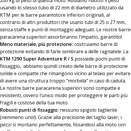
200 kg di peso di questa moto. Abbiamo ridotto il peso
usando lo stesso tubo di 22 mm di diametro utilizzato da
KTM per le barre paramotore inferiori originali, al
contrario di altri produttori che usano tubi di 25 o 27 mm,
senza staffe e punti di montaggio adeguati. Le nostre barre
paracarena superiori assorbiranno l’impatto, garantito!
Meno materiale, più protezione:
costruiamo barre di
protezione evitando di farle sembrare a delle ragnatele. La
KTM 1290 Super Adventure R / S
possiede pochi punti di
fissaggio, abbiamo quindi creato delle barre di protezione
solide e compatte che rimangono vicino al telaio per evitare
di avere una struttura troppo “morbida” in caso di caduta.
Le nostre barre paracarena superiori sono compatte e
resistenti, ovvero l’unico modo per proteggere le parti più
fragili e costose della tua moto.
Robusti punti di fissaggio:
nessuno spigolo tagliente
(nemmeno uno!). Grazie alla precisione del taglio laser, i
pezzi si montano perfettamente, fissandosi alla moto con