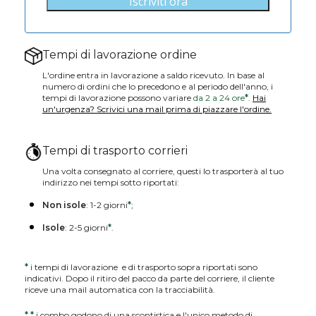
Iscriviti ora
Tempi di lavorazione ordine
L'ordine entra in lavorazione a saldo ricevuto. In base al
numero di ordini che lo precedono e al periodo dell'anno, i
tempi di lavorazione possono variare
da 2 a 24 ore
*
.
Hai
un'urgenza? Scrivici una mail prima di piazzare l'ordine.
Tempi di trasporto corrieri
Una volta consegnato al corriere, questi lo trasporterà al tuo
indirizzo nei tempi sotto riportati:
Non isole
: 1-2 giorni
*
;
Isole
: 2-5 giorni
*
.
*
i tempi di lavorazione e di trasporto sopra riportati sono
indicativi. Dopo il ritiro del pacco da parte del corriere, il cliente
riceve una mail automatica con la tracciabilità.
*
*
i combo godono di una scontistica e l'unico metodo di