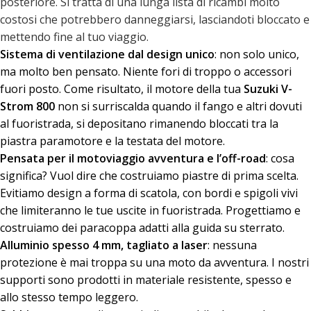
posteriore. Si tratta di una lunga lista di ricambi molto
costosi che potrebbero danneggiarsi, lasciandoti bloccato e
mettendo fine al tuo viaggio.
Sistema di ventilazione dal design unico
: non solo unico,
ma molto ben pensato. Niente fori di troppo o accessori
fuori posto. Come risultato, il motore della tua
Suzuki
V-
Strom 800
non si surriscalda quando il fango e altri dovuti
al fuoristrada, si depositano rimanendo bloccati tra la
piastra paramotore e la testata del motore.
Pensata per il motoviaggio avventura e l’off-road
: cosa
significa? Vuol dire che costruiamo piastre di prima scelta.
Evitiamo design a forma di scatola, con bordi e spigoli vivi
che limiteranno le tue uscite in fuoristrada. Progettiamo e
costruiamo dei paracoppa adatti alla guida su sterrato.
Alluminio spesso 4 mm, tagliato a laser
: nessuna
protezione è mai troppa su una moto da avventura. I nostri
supporti sono prodotti in materiale resistente, spesso e
allo stesso tempo leggero.