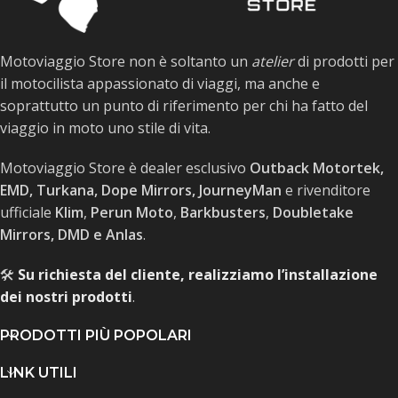
Motoviaggio Store non è soltanto un
atelier
di prodotti per
il motocilista appassionato di viaggi, ma anche e
soprattutto un punto di riferimento per chi ha fatto del
viaggio in moto uno stile di vita.
Motoviaggio Store è dealer esclusivo
Outback Motortek,
EMD, Turkana, Dope Mirrors, JourneyMan
e rivenditore
ufficiale
Klim
,
Perun Moto
,
Barkbusters
,
Doubletake
Mirrors, DMD e Anlas
.
🛠️
Su richiesta del cliente, realizziamo l’installazione
dei nostri prodotti
.
PRODOTTI PIÙ POPOLARI
LINK UTILI