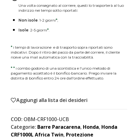
Una volta consegnato al corriere, questi lo trasporterà al tuo
indirizzo nei tempi sotto riportati:
Non isole
: 1-2 giorni
*
;
Isole
: 2-5 giorni
*
.
*
i tempi di lavorazione e di trasporto sopra riportati sono
indicativi. Dopo il ritiro del pacco da parte del corriere, il cliente
riceve una mail automatica con la tracciabilità.
*
*
i combo godono di una scontistica e l'unico metodo di
pagamento accettato è il bonifico bancario. Prego inviare la
distinta di bonifico entro 24 ore dall'ordine effettuato.
Aggiungi alla lista dei desideri
COD:
OBM-CRF1000-UCB
Categorie:
Barre Paracarena
,
Honda
,
Honda
CRF1000L Africa Twin
,
Protezione