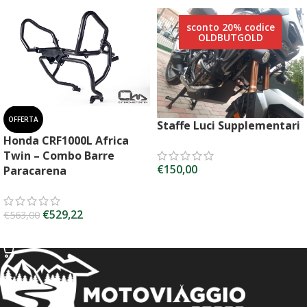
sconto 20% codice
OLDBUTGOLD
OFFERTA
Staffe Luci Supplementari
Honda CRF1000L Africa
Twin – Combo Barre
€
150,00
Paracarena
SCEGLI
€
529,22
€
563,00
SCEGLI