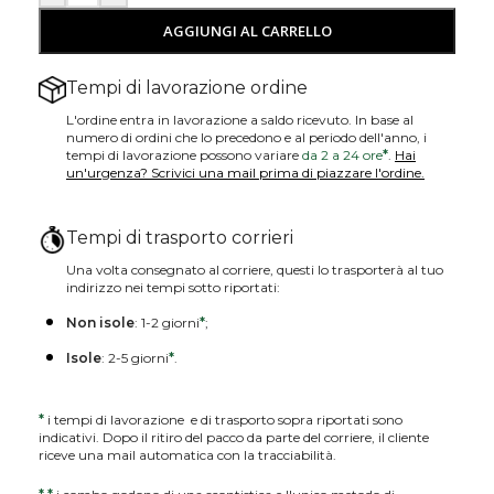
AGGIUNGI AL CARRELLO
Tempi di lavorazione ordine
L'ordine entra in lavorazione a saldo ricevuto. In base al
numero di ordini che lo precedono e al periodo dell'anno, i
tempi di lavorazione possono variare
da 2 a 24 ore
*
.
Hai
un'urgenza? Scrivici una mail prima di piazzare l'ordine.
Tempi di trasporto corrieri
Una volta consegnato al corriere, questi lo trasporterà al tuo
indirizzo nei tempi sotto riportati:
Non isole
: 1-2 giorni
*
;
Isole
: 2-5 giorni
*
.
*
i tempi di lavorazione e di trasporto sopra riportati sono
indicativi. Dopo il ritiro del pacco da parte del corriere, il cliente
riceve una mail automatica con la tracciabilità.