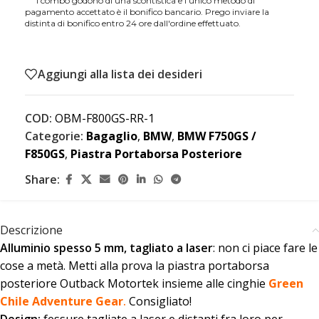
*
*
i combo godono di una scontistica e l'unico metodo di
pagamento accettato è il bonifico bancario. Prego inviare la
distinta di bonifico entro 24 ore dall'ordine effettuato.
Aggiungi alla lista dei desideri
COD:
OBM-F800GS-RR-1
Categorie:
Bagaglio
,
BMW
,
BMW F750GS /
F850GS
,
Piastra Portaborsa Posteriore
Share:
Descrizione
Alluminio spesso 5 mm, tagliato a laser
: non ci piace fare le
cose a metà. Metti alla prova la piastra portaborsa
posteriore Outback Motortek insieme alle cinghie
Green
Chile Adventure Gear
.
Consigliato!
Design:
fessure tagliate a laser e distanti fra loro per