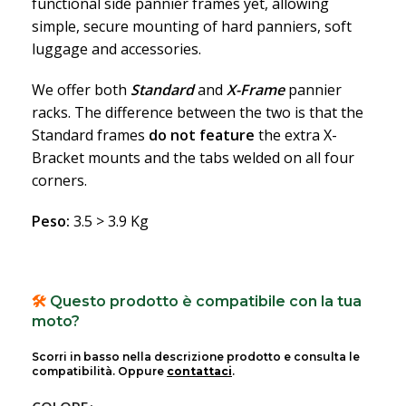
functional side pannier frames yet, allowing
simple, secure mounting of hard panniers, soft
luggage and accessories.
We offer both
Standard
and
X-Frame
pannier
racks. The difference between the two is that the
Standard frames
do not
feature
the extra X-
Bracket mounts and the tabs welded on all four
corners.
Peso:
3.5 > 3.9 Kg
🛠️
Questo prodotto è compatibile con la tua
moto?
Scorri in basso nella descrizione prodotto e consulta le
compatibilità. Oppure
contattaci
.