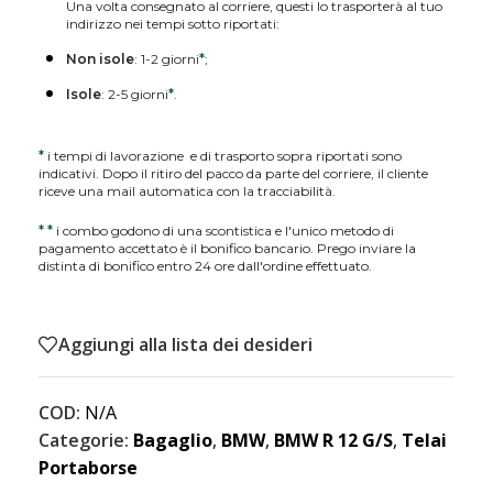
Una volta consegnato al corriere, questi lo trasporterà al tuo
indirizzo nei tempi sotto riportati:
Non isole
: 1-2 giorni
*
;
Isole
: 2-5 giorni
*
.
*
i tempi di lavorazione e di trasporto sopra riportati sono
indicativi. Dopo il ritiro del pacco da parte del corriere, il cliente
riceve una mail automatica con la tracciabilità.
*
*
i combo godono di una scontistica e l'unico metodo di
pagamento accettato è il bonifico bancario. Prego inviare la
distinta di bonifico entro 24 ore dall'ordine effettuato.
Aggiungi alla lista dei desideri
COD:
N/A
Categorie:
Bagaglio
,
BMW
,
BMW R 12 G/S
,
Telai
Portaborse