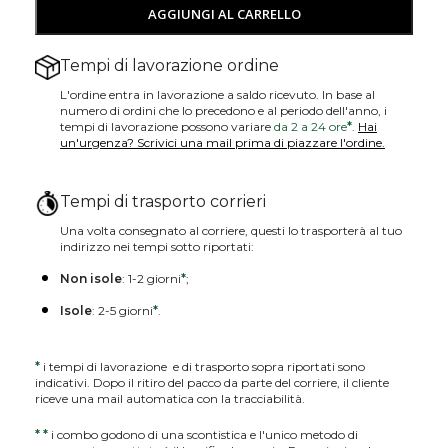
AGGIUNGI AL CARRELLO
Tempi di lavorazione ordine
L'ordine entra in lavorazione a saldo ricevuto. In base al
numero di ordini che lo precedono e al periodo dell'anno, i
tempi di lavorazione possono variare
da 2 a 24 ore
*
.
Hai
un'urgenza? Scrivici una mail prima di piazzare l'ordine.
Tempi di trasporto corrieri
Una volta consegnato al corriere, questi lo trasporterà al tuo
indirizzo nei tempi sotto riportati:
Non isole
: 1-2 giorni
*
;
Isole
: 2-5 giorni
*
.
*
i tempi di lavorazione e di trasporto sopra riportati sono
indicativi. Dopo il ritiro del pacco da parte del corriere, il cliente
riceve una mail automatica con la tracciabilità.
*
*
i combo godono di una scontistica e l'unico metodo di