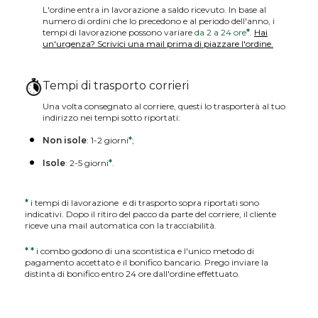
L'ordine entra in lavorazione a saldo ricevuto. In base al
numero di ordini che lo precedono e al periodo dell'anno, i
tempi di lavorazione possono variare
da 2 a 24 ore
*
.
Hai
un'urgenza? Scrivici una mail prima di piazzare l'ordine.
Tempi di trasporto corrieri
Una volta consegnato al corriere, questi lo trasporterà al tuo
indirizzo nei tempi sotto riportati:
Non isole
: 1-2 giorni
*
;
Isole
: 2-5 giorni
*
.
*
i tempi di lavorazione e di trasporto sopra riportati sono
indicativi. Dopo il ritiro del pacco da parte del corriere, il cliente
riceve una mail automatica con la tracciabilità.
*
*
i combo godono di una scontistica e l'unico metodo di
pagamento accettato è il bonifico bancario. Prego inviare la
distinta di bonifico entro 24 ore dall'ordine effettuato.