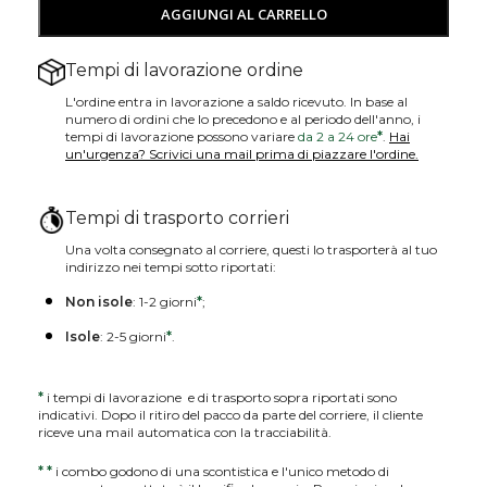
AGGIUNGI AL CARRELLO
Tempi di lavorazione ordine
L'ordine entra in lavorazione a saldo ricevuto. In base al
numero di ordini che lo precedono e al periodo dell'anno, i
tempi di lavorazione possono variare
da 2 a 24 ore
*
.
Hai
un'urgenza? Scrivici una mail prima di piazzare l'ordine.
Tempi di trasporto corrieri
Una volta consegnato al corriere, questi lo trasporterà al tuo
indirizzo nei tempi sotto riportati:
Non isole
: 1-2 giorni
*
;
Isole
: 2-5 giorni
*
.
*
i tempi di lavorazione e di trasporto sopra riportati sono
indicativi. Dopo il ritiro del pacco da parte del corriere, il cliente
riceve una mail automatica con la tracciabilità.
*
*
i combo godono di una scontistica e l'unico metodo di