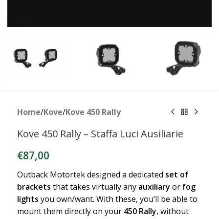
Clicca per ingrandire
Home
/
Kove
/
Kove 450 Rally
Kove 450 Rally – Staffa Luci Ausiliarie
€
87,00
Outback Motortek designed a dedicated
set of
brackets
that takes virtually any
auxiliary
or
fog
lights
you own/want. With these, you’ll be able to
mount them directly on your
450 Rally
, without