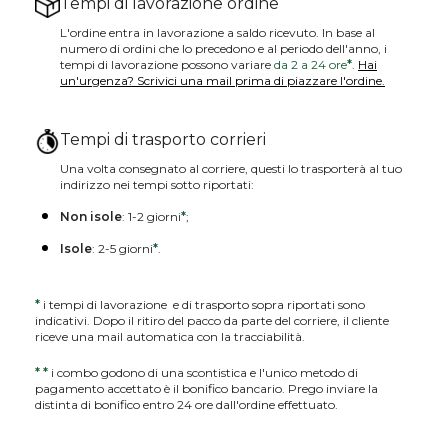
Tempi di lavorazione ordine
L'ordine entra in lavorazione a saldo ricevuto. In base al
numero di ordini che lo precedono e al periodo dell'anno, i
tempi di lavorazione possono variare
da 2 a 24 ore
*
.
Hai
un'urgenza? Scrivici una mail prima di piazzare l'ordine.
Tempi di trasporto corrieri
Una volta consegnato al corriere, questi lo trasporterà al tuo
indirizzo nei tempi sotto riportati:
Non isole
: 1-2 giorni
*
;
Isole
: 2-5 giorni
*
.
*
i tempi di lavorazione e di trasporto sopra riportati sono
indicativi. Dopo il ritiro del pacco da parte del corriere, il cliente
riceve una mail automatica con la tracciabilità.
*
*
i combo godono di una scontistica e l'unico metodo di
pagamento accettato è il bonifico bancario. Prego inviare la
distinta di bonifico entro 24 ore dall'ordine effettuato.