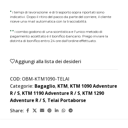
*
i tempi di lavorazione e di trasporto sopra riportati sono
indicativi. Dopo il ritiro del pacco da parte del corriere, il cliente
riceve una mail automatica con la tracciabilità.
*
*
i combo godono di una scontistica e l'unico metodo di
pagamento accettato è il bonifico bancario. Prego inviare la
distinta di bonifico entro 24 ore dall'ordine effettuato.
Aggiungi alla lista dei desideri
COD:
OBM-KTM1090-TELAI
Categorie:
Bagaglio
,
KTM
,
KTM 1090 Adventure
R / S
,
KTM 1190 Adventure R / S
,
KTM 1290
Adventure R / S
,
Telai Portaborse
Share: