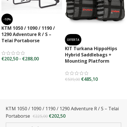
-10%
KTM 1050 / 1090 / 1190 /
1290 Adventure R / S –
Telai Portaborse
OFFERTA
KIT Turkana HippoHips
Hybrid Saddlebags +
€
202,50
-
€
288,00
Mounting Platform
€
485,10
€
539,00
KTM 1050 / 1090 / 1190 / 1290 Adventure R / S – Telai
Portaborse
€
202,50
€
225,00