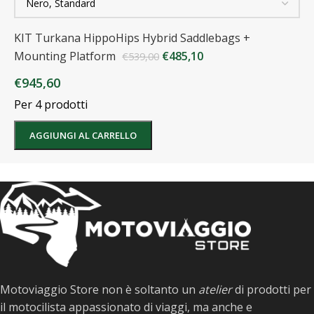
KIT Turkana HippoHips Hybrid Saddlebags +
Mounting Platform
€
485,10
€
539,00
€
945,60
Per 4 prodotti
AGGIUNGI AL CARRELLO
Motoviaggio Store non è soltanto un
atelier
di prodotti per
il motocilista appassionato di viaggi, ma anche e