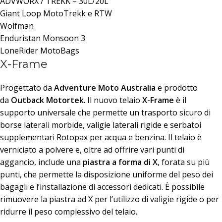
ADVWORX / TREKK – 30L/20L
Giant Loop MotoTrekk e RTW
Wolfman
Enduristan Monsoon 3
LoneRider MotoBags
X-Frame
Progettato da
Adventure Moto Australia
e prodotto
da
Outback Motortek
. Il nuovo telaio
X-Frame
è il
supporto universale che permette un trasporto sicuro di
borse laterali morbide, valigie laterali rigide e serbatoi
supplementari Rotopax per acqua e benzina. Il telaio è
verniciato a polvere e, oltre ad offrire vari punti di
aggancio, include una
piastra a forma di X
, forata su più
punti, che permette la disposizione uniforme del peso dei
bagagli e l’installazione di accessori dedicati. È possibile
rimuovere la piastra ad X per l’utilizzo di valigie rigide o per
ridurre il peso complessivo del telaio.