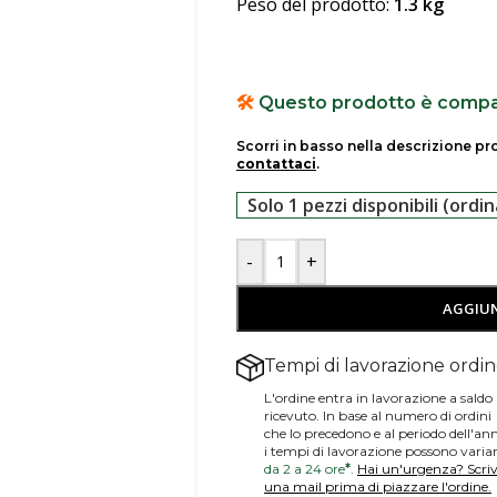
Peso del prodotto:
1.3 kg
🛠️
Questo prodotto è compat
Scorri in basso nella descrizione p
contattaci
.
Solo 1 pezzi disponibili (ordin
-
+
AGGIUN
Tempi di lavorazione ordi
L'ordine entra in lavorazione a saldo
ricevuto. In base al numero di ordini
che lo precedono e al periodo dell'an
i tempi di lavorazione possono varia
da 2 a 24 ore
*
.
Hai un'urgenza? Scriv
una mail prima di piazzare l'ordine.