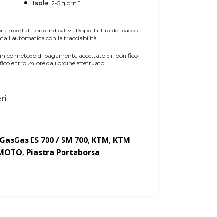
Isole
: 2-5 giorni
*
.
a riportati sono indicativi. Dopo il ritiro del pacco
 mail automatica con la tracciabilità.
'unico metodo di pagamento accettato è il bonifico
fico entro 24 ore dall'ordine effettuato.
ri
GasGas ES 700 / SM 700
,
KTM
,
KTM
 MOTO
,
Piastra Portaborsa