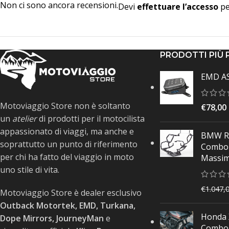
Non ci sono ancora recensioni.
Devi
effettuare l’accesso
pe
PRODOTTI PIÙ 
EMD AS
Motoviaggio Store non è soltanto
€
78,00
un
atelier
di prodotti per il motocilista
appassionato di viaggi, ma anche e
BMW R1
soprattutto un punto di riferimento
Combo 
per chi ha fatto del viaggio in moto
Massi
uno stile di vita.
€
1.047,
Motoviaggio Store è dealer esclusivo
Outback Motortek, EMD, Turkana,
Honda 
Dope Mirrors, JourneyMan
e
Combo 