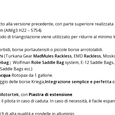
to alla versione precedente, con parte superiore realizzata 
 mm (AlMg3 H22 – 5754).
odo di triangolazione viene utilizzato per ridurre al minimo le 
morbidi, borse portautensili o piccole borse arrotolabili.
hi
(Turkana Gear
MadMules Rackless
, EMD
Rackless
, Mosk
ebag
;
Wolfman
Rolie Saddle Bag
system, E-12 Saddle Bags,
Saddle Bags ecc.)
acqua
Rotopax da 1 gallone.
io delle borse Kriega,
Integrazione semplice e perfetta
Motortek
, con
Piastra di estensione
il pilota in caso di caduta. In caso di necessità, è facile esp
0.9 di alta qualità e rondelle in alluminio.