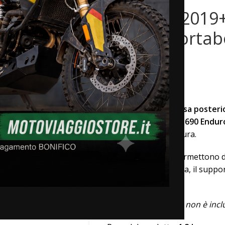
KTM 690 2019+
Piastra Portab
SD
€
185,00
La
piastra portaborsa poster
carico della tua
KTM 690 Endur
motoviaggio avventura.
I fori aggiuntivi ti permettono d
senza alcuna modifica, il supp
d’acqua o di benzina.
Il serbatoio RotoPax non è inc