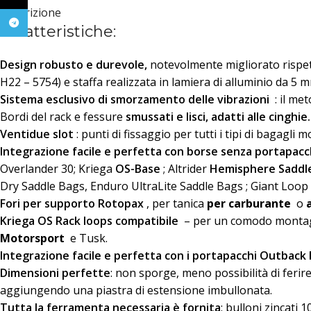
Descrizione
Telegram
Caratteristiche:
Design robusto e durevole,
notevolmente migliorato rispet
H22 – 5754) e staffa realizzata in lamiera di alluminio da 5
Sistema esclusivo di smorzamento delle vibrazioni
: il met
Bordi del rack e fessure
smussati e lisci, adatti alle cinghie.
Ventidue slot
: punti di fissaggio per tutti i tipi di bagagli 
Integrazione facile e perfetta con borse senza portapacc
Overlander 30; Kriega
OS-Base
; Altrider
Hemisphere Saddl
Dry Saddle Bags, Enduro UltraLite Saddle Bags ; Giant Loop 
Fori per supporto Rotopax
, per tanica
per carburante
o
Kriega OS Rack loops compatibile
– per un comodo montagg
Motorsport
e Tusk.
Integrazione facile e perfetta con i portapacchi
Outback 
Dimensioni perfette
: non sporge, meno possibilità di ferire 
aggiungendo una piastra di estensione imbullonata.
Tutta la ferramenta necessaria è fornita
: bulloni zincati 1