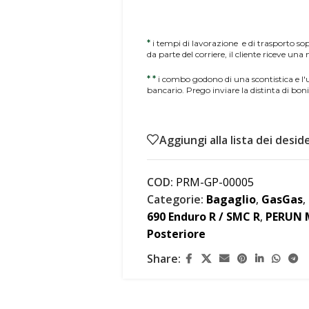
*
i tempi di lavorazione e di trasporto sopr
da parte del corriere, il cliente riceve una
*
*
i combo godono di una scontistica e l
bancario. Prego inviare la distinta di boni
Aggiungi alla lista dei deside
COD:
PRM-GP-00005
Categorie:
Bagaglio
,
GasGas
,
690 Enduro R / SMC R
,
PERUN
Posteriore
Share: