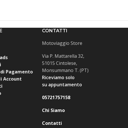
E
CONTATTI
Motoviaggio Store
Via P. Mattarella 32,
ads
51015 Cintolese,
i
Monsummano T. (PT)
 di Pagamento
Riceviamo solo
i Account
su appuntamento
ti
o
05721757158
Chi Siamo
Contatti