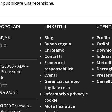
r pubblicare una recensione.
POPOLARI
LINK UTILI
UTENT
KJA 6
Blog
Profilo
Buono regalo
Ordini
Chi Siamo
Downlo
Contatti
Indirizz
Esonero di
Metodi
250GS / ADV –
responsabilità
Dettagl
Protezione
Eventi
Preferi
ma
Garanzia, cambio
Carrell
taglia e reso
€
973,71
00
Informativa privacy e
cookie
XL750 Transalp –
Moto Iniziative
Protezione