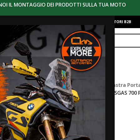
 NOI IL MONTAGGIO DEI PRODOTTI SULLA TUA MOTO
alo
Chi Siamo
Contatti
Eventi
Moto Iniziative
Novità
RIVENDITORI B2B
AGGIO
TUA MOTO
Aprilia Tuareg 660
Home
/
Bagaglio
/
Piastra Port
KTM 690 2019+ / GASGAS 700 P