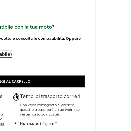
ibile con la tua moto?
rodotto e consulta le compatibilità. Oppure
abile)
GI AL CARRELLO
ne
Tempi di trasporto corrieri
Una volta consegnato al corriere,
questi lo trasporterà al tuo indirizzo
no,
nei tempi sotto riportati:
re
ici
Non isole
: 1-2 giorni
*
;