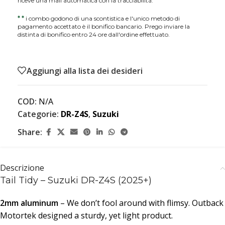
riceve una mail automatica con la tracciabilità.
*
*
i combo godono di una scontistica e l'unico metodo di
pagamento accettato è il bonifico bancario. Prego inviare la
distinta di bonifico entro 24 ore dall'ordine effettuato.
Aggiungi alla lista dei desideri
COD:
N/A
Categorie:
DR-Z4S
,
Suzuki
Share:
Descrizione
Tail Tidy – Suzuki DR-Z4S (2025+)
2mm aluminum
– We don’t fool around with flimsy. Outback
Motortek designed a sturdy, yet light product.