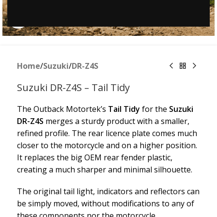
Clicca per ingrandire
Home
/
Suzuki
/
DR-Z4S
Suzuki DR-Z4S – Tail Tidy
The Outback Motortek’s
Tail Tidy
for the
Suzuki
DR-Z4S
merges a sturdy product with a smaller,
refined profile. The rear licence plate comes much
closer to the motorcycle and on a higher position.
It replaces the big OEM rear fender plastic,
creating a much sharper and minimal silhouette.
The original tail light, indicators and reflectors can
be simply moved, without modifications to any of
these components nor the motorcycle.