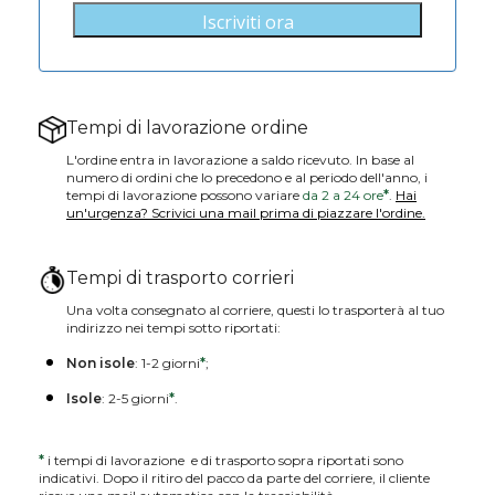
Iscriviti ora
Tempi di lavorazione ordine
L'ordine entra in lavorazione a saldo ricevuto. In base al
numero di ordini che lo precedono e al periodo dell'anno, i
tempi di lavorazione possono variare
da 2 a 24 ore
*
.
Hai
un'urgenza? Scrivici una mail prima di piazzare l'ordine.
Tempi di trasporto corrieri
Una volta consegnato al corriere, questi lo trasporterà al tuo
indirizzo nei tempi sotto riportati:
Non isole
: 1-2 giorni
*
;
Isole
: 2-5 giorni
*
.
*
i tempi di lavorazione e di trasporto sopra riportati sono
indicativi. Dopo il ritiro del pacco da parte del corriere, il cliente