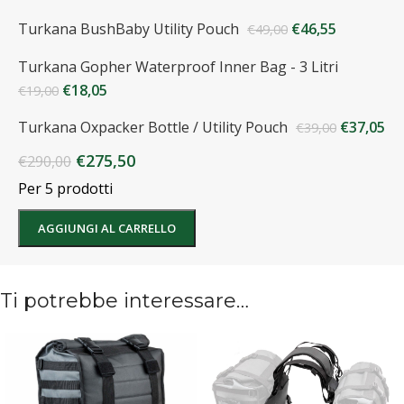
Turkana BushBaby Utility Pouch
€
46,55
€
49,00
Turkana Gopher Waterproof Inner Bag - 3 Litri
€
18,05
€
19,00
Turkana Oxpacker Bottle / Utility Pouch
€
37,05
€
39,00
€
275,50
€
290,00
Per 5 prodotti
AGGIUNGI AL CARRELLO
Ti potrebbe interessare…