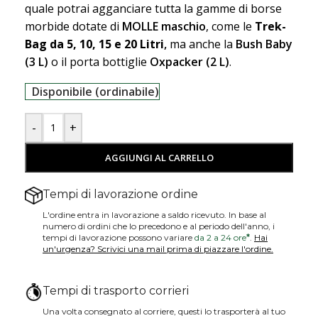
quale potrai agganciare tutta la gamme di borse
morbide dotate di
MOLLE maschio
, come le
Trek-
Bag da 5, 10, 15 e 20 Litri
,
ma anche la
Bush Baby
(3 L)
o il porta bottiglie
Oxpacker (2 L)
.
Disponibile (ordinabile)
-
+
AGGIUNGI AL CARRELLO
Tempi di lavorazione ordine
L'ordine entra in lavorazione a saldo ricevuto. In base al
numero di ordini che lo precedono e al periodo dell'anno, i
tempi di lavorazione possono variare
da 2 a 24 ore
*
.
Hai
un'urgenza? Scrivici una mail prima di piazzare l'ordine.
Tempi di trasporto corrieri
Una volta consegnato al corriere, questi lo trasporterà al tuo