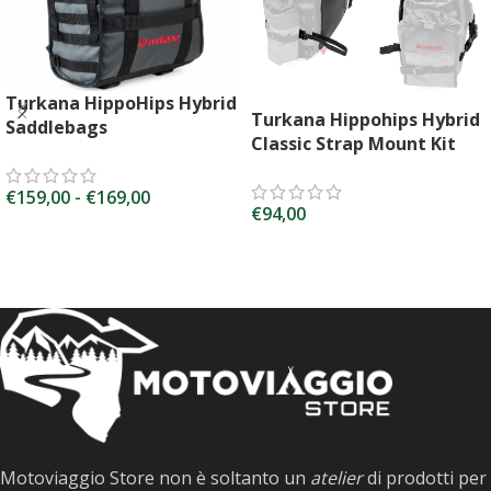
Turkana HippoHips Hybrid
Turkana Hippohips Hybrid
Saddlebags
Classic Strap Mount Kit
€
159,00
-
€
169,00
€
94,00
SCEGLI
AGGIUNGI AL CARRELLO
Motoviaggio Store non è soltanto un
atelier
di prodotti per