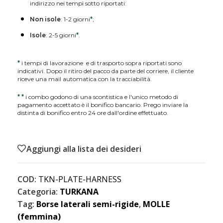
indirizzo nei tempi sotto riportati:
Non isole
: 1-2 giorni
*
;
Isole
: 2-5 giorni
*
.
*
i tempi di lavorazione e di trasporto sopra riportati sono
indicativi. Dopo il ritiro del pacco da parte del corriere, il cliente
riceve una mail automatica con la tracciabilità.
*
*
i combo godono di una scontistica e l'unico metodo di
pagamento accettato è il bonifico bancario. Prego inviare la
distinta di bonifico entro 24 ore dall'ordine effettuato.
Aggiungi alla lista dei desideri
COD:
TKN-PLATE-HARNESS
Categoria:
TURKANA
Tag:
Borse laterali semi-rigide
,
MOLLE
(femmina)