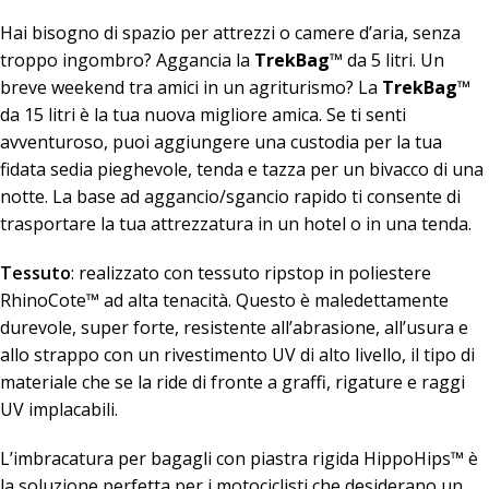
Hai bisogno di spazio per attrezzi o camere d’aria, senza
troppo ingombro? Aggancia la
TrekBag
™ da 5 litri. Un
breve weekend tra amici in un agriturismo? La
TrekBag
™
da 15 litri è la tua nuova migliore amica. Se ti senti
avventuroso, puoi aggiungere una custodia per la tua
fidata sedia pieghevole, tenda e tazza per un bivacco di una
notte. La base ad aggancio/sgancio rapido ti consente di
trasportare la tua attrezzatura in un hotel o in una tenda.
Tessuto
: realizzato con tessuto ripstop in poliestere
RhinoCote™ ad alta tenacità. Questo è maledettamente
durevole, super forte, resistente all’abrasione, all’usura e
allo strappo con un rivestimento UV di alto livello, il tipo di
materiale che se la ride di fronte a graffi, rigature e raggi
UV implacabili.
L’imbracatura per bagagli con piastra rigida HippoHips™ è
la soluzione perfetta per i motociclisti che desiderano un