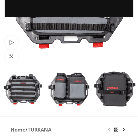
Guarda il video
Clicca per ingrandire
Home
/
TURKANA