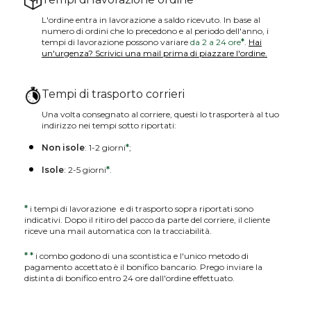
L'ordine entra in lavorazione a saldo ricevuto. In base al
numero di ordini che lo precedono e al periodo dell'anno, i
tempi di lavorazione possono variare
da 2 a 24 ore
*
.
Hai
un'urgenza? Scrivici una mail prima di piazzare l'ordine.
Tempi di trasporto corrieri
Una volta consegnato al corriere, questi lo trasporterà al tuo
indirizzo nei tempi sotto riportati:
Non isole
: 1-2 giorni
*
;
Isole
: 2-5 giorni
*
.
*
i tempi di lavorazione e di trasporto sopra riportati sono
indicativi. Dopo il ritiro del pacco da parte del corriere, il cliente
riceve una mail automatica con la tracciabilità.
*
*
i combo godono di una scontistica e l'unico metodo di
pagamento accettato è il bonifico bancario. Prego inviare la
distinta di bonifico entro 24 ore dall'ordine effettuato.