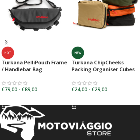
HOT
NEW
Turkana PelliPouch Frame
Turkana ChipCheeks
/ Handlebar Bag
Packing Organiser Cubes
€
79,00
-
€
89,00
€
24,00
-
€
29,00
SCEGLI
SCEGLI