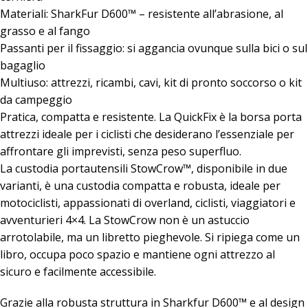
Materiali: SharkFur D600™ – resistente all’abrasione, al
grasso e al fango
Passanti per il fissaggio: si aggancia ovunque sulla bici o sul
bagaglio
Multiuso: attrezzi, ricambi, cavi, kit di pronto soccorso o kit
da campeggio
Pratica, compatta e resistente. La QuickFix è la borsa porta
attrezzi ideale per i ciclisti che desiderano l’essenziale per
affrontare gli imprevisti, senza peso superfluo.
La custodia portautensili StowCrow™, disponibile in due
varianti, è una custodia compatta e robusta, ideale per
motociclisti, appassionati di overland, ciclisti, viaggiatori e
avventurieri 4×4. La StowCrow non è un astuccio
arrotolabile, ma un libretto pieghevole. Si ripiega come un
libro, occupa poco spazio e mantiene ogni attrezzo al
sicuro e facilmente accessibile.
Grazie alla robusta struttura in Sharkfur D600™ e al design