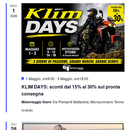
MAG
1
2026
Segnalati
1 Maggio, ore9:00
-
3 Maggio, ore18:00
KLIM DAYS: sconti dal 15% al 30% sul pronta
consegna
Motoviaggio Store
Via Piersanti Mattarella, Monsummano Terme
Gratuito
GIU
28