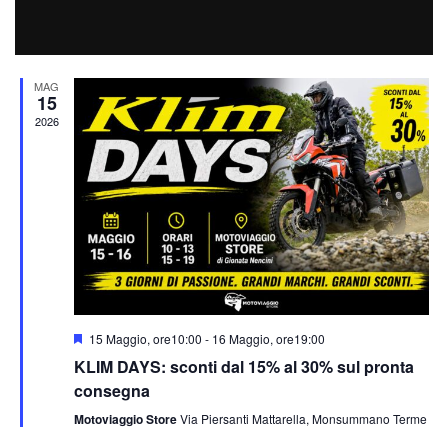
Vis
Seleziona
Nav
Ultimi eventi | Eventi
la
Na
data.
MAG
15
2026
Segnalati
15 Maggio, ore10:00
-
16 Maggio, ore19:00
KLIM DAYS: sconti dal 15% al 30% sul pronta
consegna
Motoviaggio Store
Via Piersanti Mattarella, Monsummano Terme