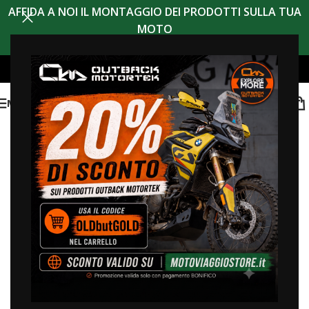
AFFIDA A NOI IL MONTAGGIO DEI PRODOTTI SULLA TUA
MOTO
MENU
Open Day
Non ci sono eventi previsti.
In arrivo
Ev
Vist
Lista