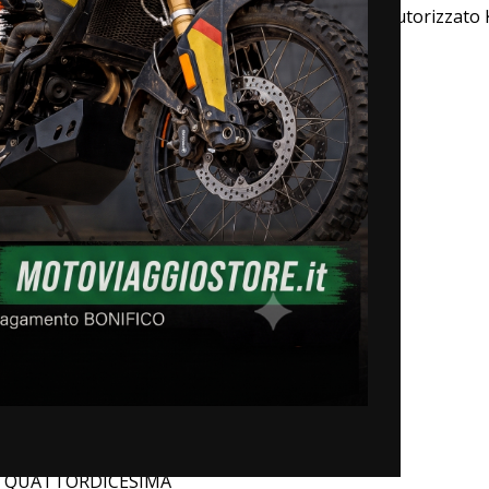
MD, Turkana e Journeyman, nonché rivenditore autorizzato 
 pagina per essere ricontattato.
siderazione
O E INSTALLAZIONE
zzazione a tempo indeterminato
 e QUATTORDICESIMA