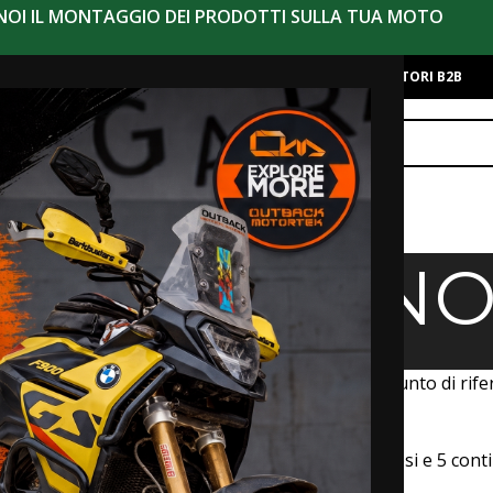
 NOI IL MONTAGGIO DEI PRODOTTI SULLA TUA MOTO
alo
Chi Siamo
Contatti
Eventi
Moto Iniziative
Novità
RIVENDITORI B2B
AGGIO
TUA MOTO
ORA CON NO
Home
>
LAVORA CON NOI
 il motoviaggiatore, ma anche e soprattutto un punto di rife
ercorso 800.000 km in solitaria attraverso 80 paesi e 5 conti