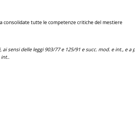
lta consolidate tutte le competenze critiche del mestiere
 ai sensi delle leggi 903/77 e 125/91 e succ. mod. e int., e a p
int..