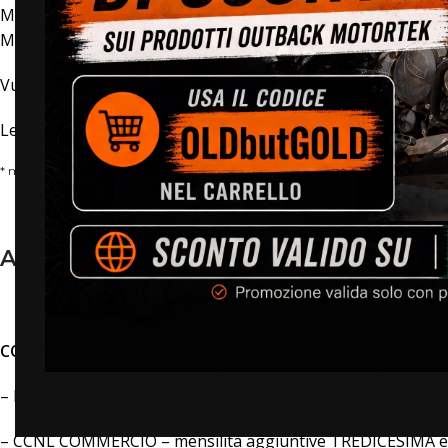
Motoviaggio Store è dealer esclusivo Outback Motortek, E
Mirrors, Ram Mount e Anlas.
Vuoi lavorare nel mondo degli accessori moto?
Leggi le informazioni qui descritte e invia il modulo a fondo
* mail e messaggi inviati al di fuori di questo modulo non saranno presi in con
ADDETTO/A VENDITA ACCESSORI MOT
COSA OFFRIAMO:
– Inquadramento iniziale tempo determinato scopo stabili
– CCNL COMMERCIO – mensilità aggiuntive TREDICESIMA