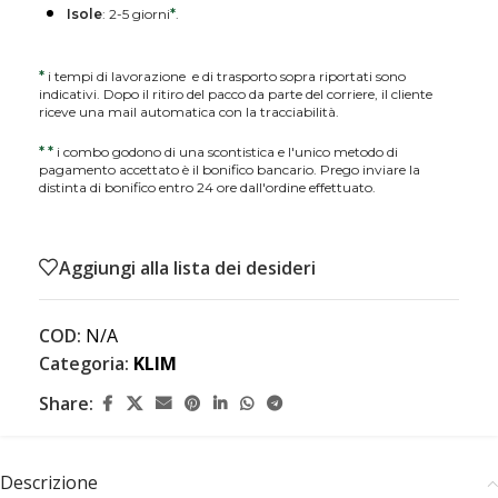
Isole
: 2-5 giorni
*
.
*
i tempi di lavorazione e di trasporto sopra riportati sono
indicativi. Dopo il ritiro del pacco da parte del corriere, il cliente
riceve una mail automatica con la tracciabilità.
*
*
i combo godono di una scontistica e l'unico metodo di
pagamento accettato è il bonifico bancario. Prego inviare la
distinta di bonifico entro 24 ore dall'ordine effettuato.
Aggiungi alla lista dei desideri
COD:
N/A
Categoria:
KLIM
Share:
Descrizione