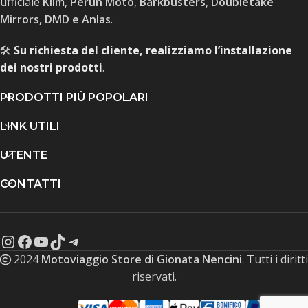
ufficiale
Klim
,
Perun Moto
,
Barkbusters
,
Doubletake
Mirrors, DMD e Anlas
.
🛠️
Su richiesta del cliente, realizziamo l’installazione
dei nostri prodotti
.
PRODOTTI PIÙ POPOLARI
LINK UTILI
UTENTE
CONTATTI
2024
Motoviaggio Store di Gionata Nencini
. Tutti i diritti
riservati.