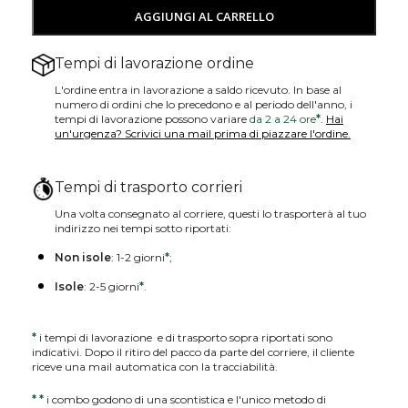
AGGIUNGI AL CARRELLO
Tempi di lavorazione ordine
L'ordine entra in lavorazione a saldo ricevuto. In base al
numero di ordini che lo precedono e al periodo dell'anno, i
tempi di lavorazione possono variare
da 2 a 24 ore
*
.
Hai
un'urgenza? Scrivici una mail prima di piazzare l'ordine.
Tempi di trasporto corrieri
Una volta consegnato al corriere, questi lo trasporterà al tuo
indirizzo nei tempi sotto riportati:
Non isole
: 1-2 giorni
*
;
Isole
: 2-5 giorni
*
.
*
i tempi di lavorazione e di trasporto sopra riportati sono
indicativi. Dopo il ritiro del pacco da parte del corriere, il cliente
riceve una mail automatica con la tracciabilità.
*
*
i combo godono di una scontistica e l'unico metodo di