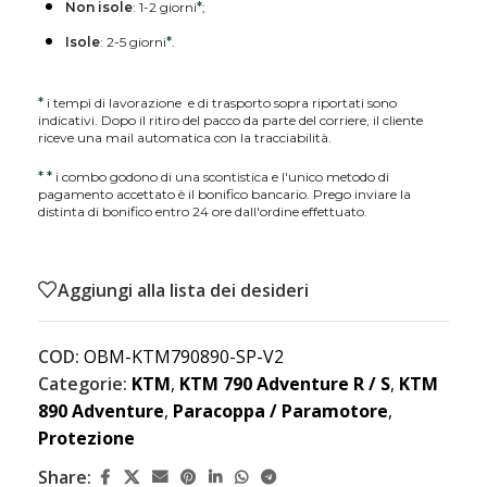
Non isole
: 1-2 giorni
*
;
Isole
: 2-5 giorni
*
.
*
i tempi di lavorazione e di trasporto sopra riportati sono
indicativi. Dopo il ritiro del pacco da parte del corriere, il cliente
riceve una mail automatica con la tracciabilità.
*
*
i combo godono di una scontistica e l'unico metodo di
pagamento accettato è il bonifico bancario. Prego inviare la
distinta di bonifico entro 24 ore dall'ordine effettuato.
Aggiungi alla lista dei desideri
COD:
OBM-KTM790890-SP-V2
Categorie:
KTM
,
KTM 790 Adventure R / S
,
KTM
890 Adventure
,
Paracoppa / Paramotore
,
Protezione
Share: