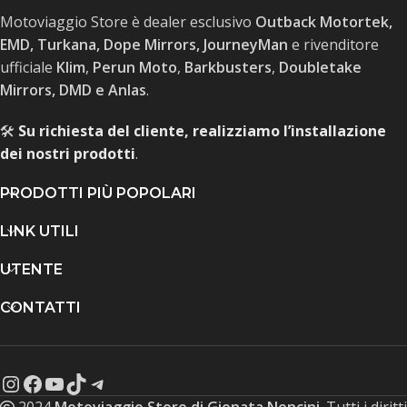
Motoviaggio Store è dealer esclusivo
Outback Motortek,
EMD, Turkana, Dope Mirrors, JourneyMan
e rivenditore
ufficiale
Klim
,
Perun Moto
,
Barkbusters
,
Doubletake
Mirrors, DMD e Anlas
.
🛠️
Su richiesta del cliente, realizziamo l’installazione
dei nostri prodotti
.
PRODOTTI PIÙ POPOLARI
LINK UTILI
UTENTE
CONTATTI