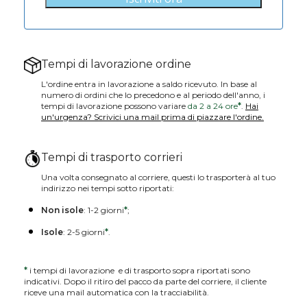
Tempi di lavorazione ordine
L'ordine entra in lavorazione a saldo ricevuto. In base al
numero di ordini che lo precedono e al periodo dell'anno, i
tempi di lavorazione possono variare
da 2 a 24 ore
*
.
Hai
un'urgenza? Scrivici una mail prima di piazzare l'ordine.
Tempi di trasporto corrieri
Una volta consegnato al corriere, questi lo trasporterà al tuo
indirizzo nei tempi sotto riportati:
Non isole
: 1-2 giorni
*
;
Isole
: 2-5 giorni
*
.
*
i tempi di lavorazione e di trasporto sopra riportati sono
indicativi. Dopo il ritiro del pacco da parte del corriere, il cliente
riceve una mail automatica con la tracciabilità.