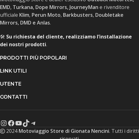
EMD, Turkana, Dope Mirrors, JourneyMan
e rivenditore
ufficiale
Klim
,
Perun Moto
,
Barkbusters
,
Doubletake
Mirrors, DMD e Anlas
.
🛠️
Su richiesta del cliente, realizziamo l’installazione
dei nostri prodotti
.
PRODOTTI PIÙ POPOLARI
LINK UTILI
UTENTE
CONTATTI
2024
Motoviaggio Store di Gionata Nencini
. Tutti i diritti
riservati.